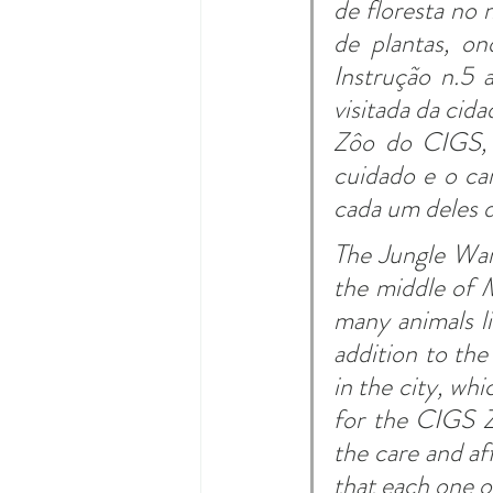
de floresta no
de plantas, on
Instrução n.5 a
visitada da cid
Zôo do CIGS, m
cuidado e o ca
cada um deles d
The Jungle War 
the middle of M
many animals li
addition to the
in the city, whi
for the CIGS Z
the care and af
that each one o