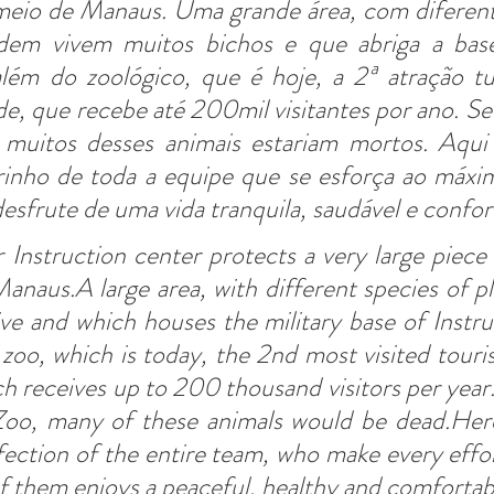
 meio de Manaus. Uma grande área, com diferent
dem vivem muitos bichos e que abriga a base 
lém do zoológico, que é hoje, a 2ª atração tur
ade, que recebe até 200mil visitantes por ano. Se 
uitos desses animais estariam mortos. Aqui 
rinho de toda a equipe que se esforça ao máxim
esfrute de uma vida tranquila, saudável e confor
Instruction center protects a very large piece o
anaus.A large area, with different species of pl
ve and which houses the military base of Instruc
 zoo, which is today, the 2nd most visited tourist
ch receives up to 200 thousand visitors per year.I
oo, many of these animals would be dead.Here
fection of the entire team, who make every effor
f them enjoys a peaceful, healthy and comfortabl