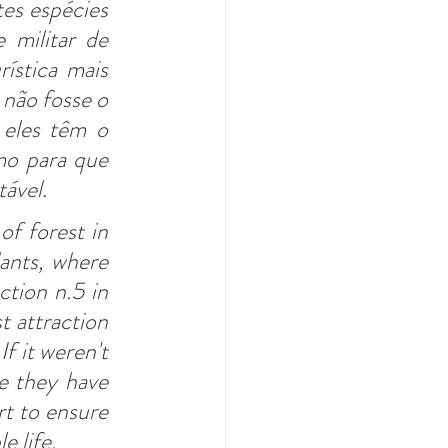
es espécies 
militar de 
ística mais 
não fosse o 
eles têm o 
o para que 
tável.
f forest in 
ants, where 
tion n.5 in 
 attraction 
f it weren't 
 they have 
t to ensure 
e life.